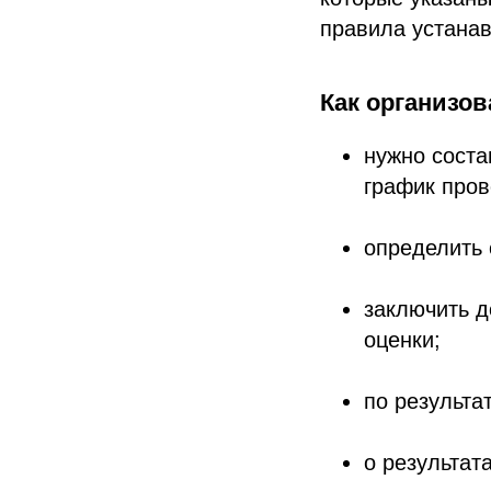
правила устана
Как организов
нужно соста
график пров
определить 
заключить д
оценки;
по результа
о результа