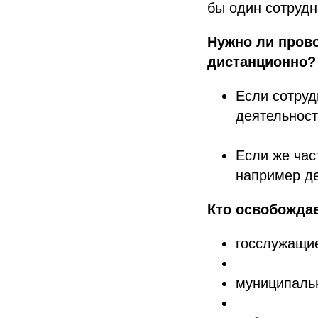
бы один сотрудн
Нужно ли пров
дистанционно?
Если сотруд
деятельност
Если же час
например де
Кто освобождае
госслужащи
муниципаль