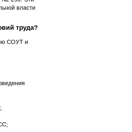
льной власти
овий труда?
нию СОУТ и
роведения
;
СС;