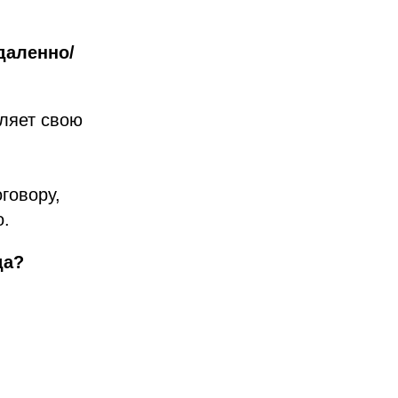
даленно/
вляет свою
говору,
о.
да?