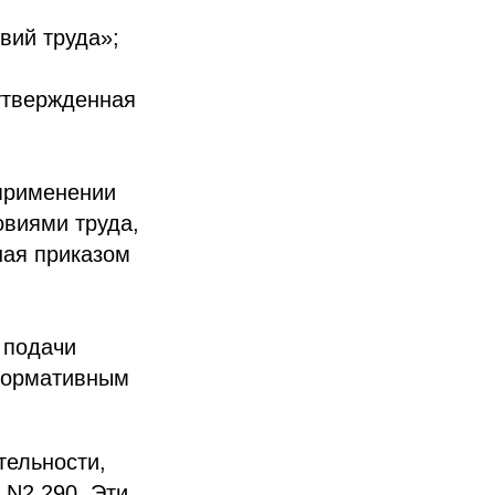
вий труда»;
утвержденная
 применении
овиями труда,
ная приказом
 подачи
 нормативным
тельности,
 N2 290. Эти