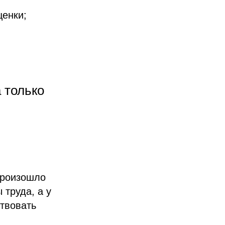
ценки;
 только
произошло
 труда, а у
твовать