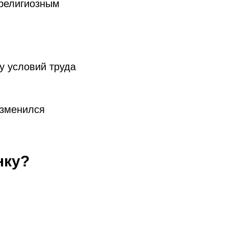
 религиозным
у условий труда
изменился
нку?