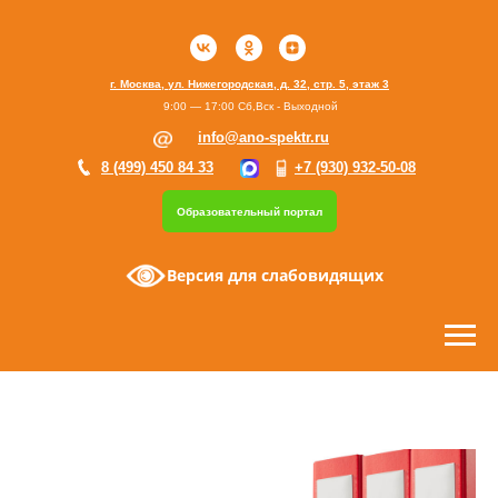
г. Москва, ул. Нижегородская, д. 32, стр. 5, этаж 3
9:00 — 17:00 Сб,Вск - Выходной
info@ano-spektr.ru
8 (499) 450 84 33
+7 (930) 932-50-08
Образовательный портал
Версия для слабовидящих