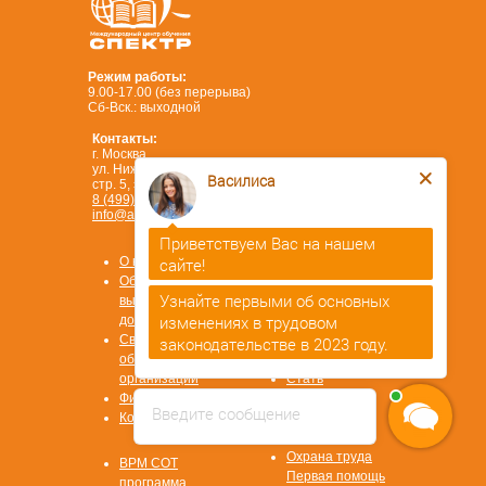
Режим работы:
9.00-17.00 (без перерыва)
Сб-Вск.: выходной
Контакты:
г. Москва,
ул. Нижегородская, д. 32,
Василиса
стр. 5, этаж 3.
8 (499) 450-84-33
info@ano-spektr.ru
Приветствуем Вас на нашем
Позвонить или написать
в MAX
сайте!
О компании
8 (930) 932 50 08
Образцы
Узнайте первыми об основных
выдаваемых
изменениях в трудовом
документов
Сведения об
законодательстве в 2023 году.
образовательной
организации
Стать
Физ. лицам
партнером
Введите сообщение
Контакты
ОТВЕТЫ НА
ВОПРОСЫ
Охрана труда
ВРМ СОТ
Первая помощь
программа