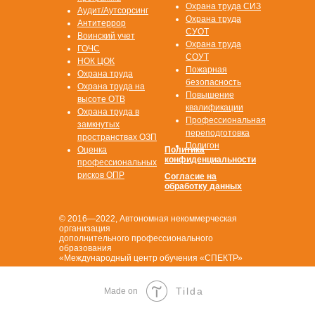
Охрана труда СИЗ
Аудит/Аутсорсинг
Охрана труда
Антитеррор
СУОТ
Воинский учет
Охрана труда
ГОЧС
СОУТ
НОК ЦОК
Пожарная
Охрана труда
безопасность
Охрана труда на
Повышение
высоте ОТВ
квалификации
Охрана труда в
Профессиональная
замкнутых
переподготовка
пространствах ОЗП
Полигон
Оценка
Политика
конфиденциальности
профессиональных
рисков ОПР
Согласие на
обработку данных
© 2016—2022, Автономная некоммерческая
организация
дополнительного профессионального
образования
«Международный центр обучения «СПЕКТР»
Tilda
Made on