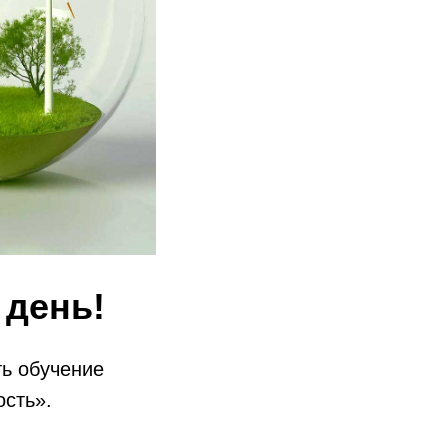
 день!
ть обучение
сть».