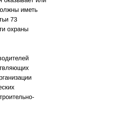
я оказывает или
должны иметь
тьи 73
ти охраны
водителей
ствляющих
рганизации
еских
троительно-