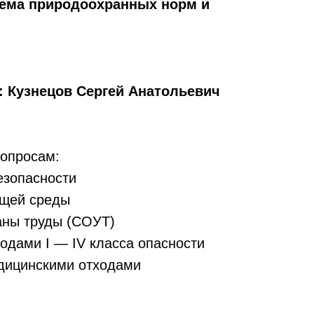
тема природоохранных норм и
: Кузнецов Сергей Анатольевич
вопросам:
езопасности
щей среды
аны труды (СОУТ)
одами I — IV класса опасности
дицинскими отходами