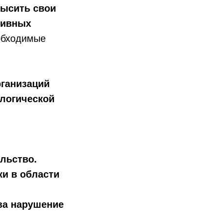
ысить свои
тивных
еобходимые
ганизаций
ологической
льство.
и в области
за нарушение