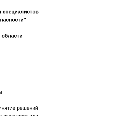
и специалистов
пасности"
 области
м
ринятие решений