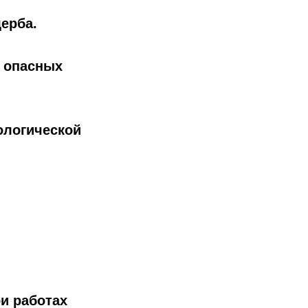
ерба.
я опасных
ологической
и работах