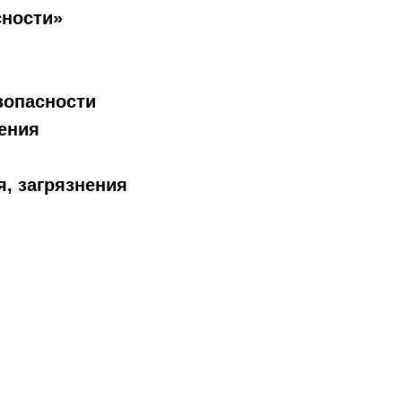
сности»
зопасности
ения
, загрязнения