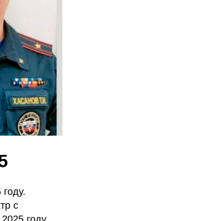
5
 году.
тр с
 2025 году