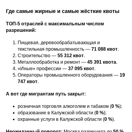
Где самые жирные и самые жёсткие квоты
ТОП‑5 отраслей с максимальным числом
разрешений:
Пищевая, деревообрабатывающая и
текстильная промышленность —
71 088 квот
.
Строительство —
55 312 квот
.
Металлообработка и ремонт —
45 391 квота
.
«Иные» профессии —
37 095 квот
.
Операторы промышленного оборудования —
19
747 квот
.
А вот где мигрантам путь закрыт:
розничная торговля алкоголем и табаком (
0 %
);
образование в Калужской области (
0 %
);
охранные услуги в Калужской области (
0 %
).
Неожиданный поворот:
Москва разрешила до
50 %