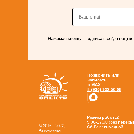
Нажимая кнопку "Подписаться", я подтве
Позвонить или
написать
в MAX
8 (930) 932 50 08
Режим работы:
9.00-17.00 (без переры
© 2016—2022,
Сб-Вск.: выходной
Автономная