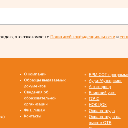
рждаю, что ознакомлен с
Политикой конфиденциальности
и
сог
О компании
ВРМ СОТ программ
Образцы выдаваемых
Аудит/Аутсорсинг
документов
Антитеррор
Сведения об
Воинский учет
образовательной
ГОЧС
организации
НОК ЦОК
Физ. лицам
Охрана труда
Контакты
ва)
Охрана труда на
высоте ОТВ