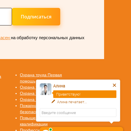
Подписаться
ласен
на обработку персональных данных
Охрана труда Первая
а
помощь
Алина
Охрана труда СИЗ
Охрана труда СУОТ
Приветствую!
Охрана труда СОУТ
Алина
печатает...
Пожарная
безопасность
Повышение
квалификации
Профессиональная