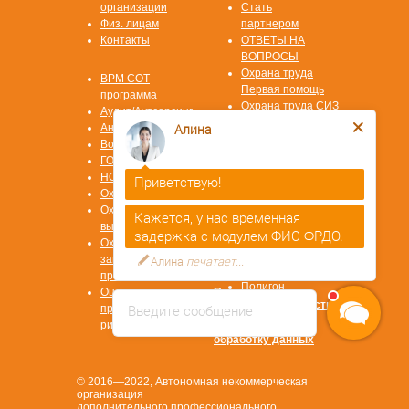
организации
Стать
Физ. лицам
партнером
Контакты
ОТВЕТЫ НА
ВОПРОСЫ
Охрана труда
ВРМ СОТ
Первая помощь
программа
Охрана труда СИЗ
Аудит/Аутсорсинг
Охрана труда
Алина
Антитеррор
СУОТ
Воинский учет
Охрана труда
ГОЧС
СОУТ
НОК ЦОК
Приветствую!
Пожарная
Охрана труда
безопасность
Охрана труда на
Кажется, у нас временная
Повышение
высоте ОТВ
задержка с модулем ФИС ФРДО.
квалификации
Охрана труда в
Профессиональная
замкнутых
Алина
печатает...
переподготовка
пространствах ОЗП
Полигон
Оценка
Политика
конфиденциальности
Введите сообщение
профессиональных
рисков ОПР
Согласие на
обработку данных
© 2016—2022, Автономная некоммерческая
организация
дополнительного профессионального