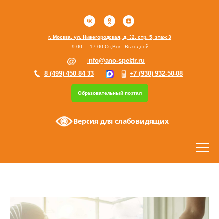
г. Москва, ул. Нижегородская, д. 32, стр. 5, этаж 3
9:00 — 17:00 Сб,Вск - Выходной
info@ano-spektr.ru
8 (499) 450 84 33
+7 (930) 932-50-08
Образовательный портал
Версия для слабовидящих