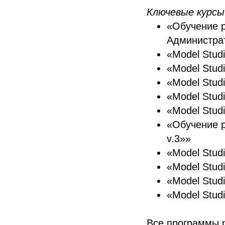
Ключевые курсы
«Обучение р
Администра
«Model Stu
«Model Stud
«Model Stud
«Model Stud
«Model Stud
«Обучение 
v.3»»
«Model Stud
«Model Stud
«Model Stud
«Model Stud
Все программы 