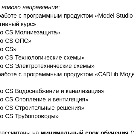
 нового направления:
аботе с программным продуктом «Model Studio 
тивный курс»
dio CS Молниезащита»
io CS ОПС»
io CS»
io CS Технологические схемы»
io CS Электротехнические схемы»
работе с программным продуктом «CADLib Моде
io CS Водоснабжение и канализация»
io CS Отопление и вентиляция»
io CS Строительные решения»
io CS Трубопроводы»
рассчитаны на
минимальный срок обучения
(