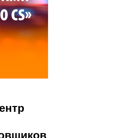
ентр
ровщиков