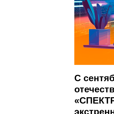
С сентяб
отечест
«СПЕКТР
экстрен