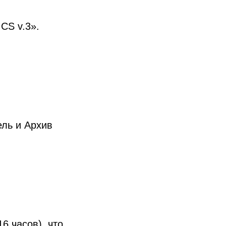
CS v.3».
ль и Архив
16 часов), что