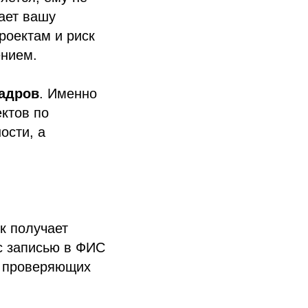
лает вашу
роектам и риск
ением.
адров
. Именно
ктов по
ости, а
к получает
с записью в ФИС
я проверяющих