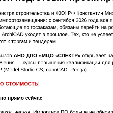
нистра строительства и ЖКХ РФ Константин Ми
 импортозамещения: с сентября 2026 года все 
ботающие по госзаказам, обязаны перейти на р
и ArchiCAD уходят в прошлое. Тех, кто не успее
тят к торгам и тендерам.
 вызов
АНО ДПО «МЦО «СПЕКТР»
открывает на
учения — курсы повышения квалификации для 
 (Model Studio CS, nanoCAD, Renga).
Ю СТОИМОСТЬ!
жно прямо сейчас
реход нельзя. Импортное ПО больше не обновл