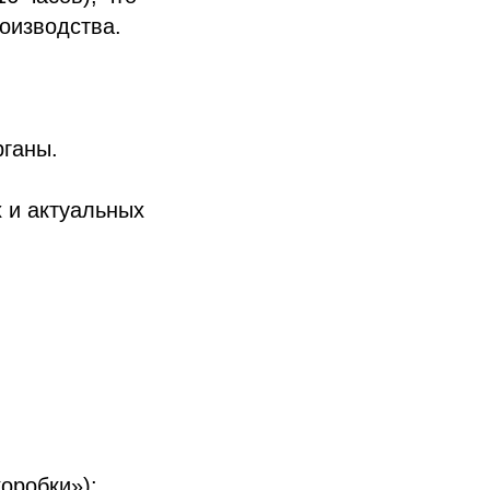
роизводства.
ганы.
 и актуальных
оробки»);