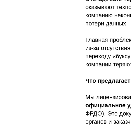
оказывают техпо
компанию неконк
потери данных 
Главная пробле
из-за отсутстви
переходу «буксу
компании теряют
Что предлагае
Мы лицензирова
официальное у
ФРДО). Это док
органов и заказч