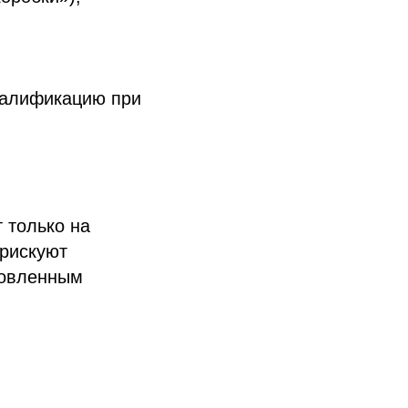
валификацию при
т только на
 рискуют
отовленным