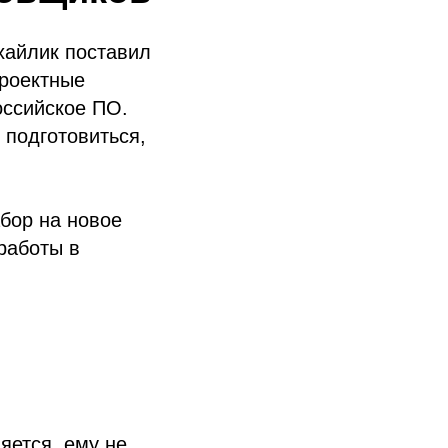
хайлик поставил
проектные
оссийское ПО.
т подготовиться,
бор на новое
работы в
яется, ему не