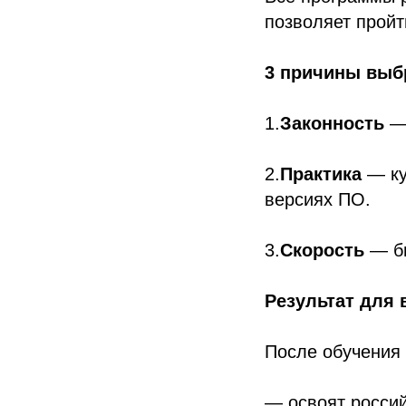
позволяет пройт
3 причины выб
1.
Законность
— 
2.
Практика
— ку
версиях ПО.
3.
Скорость
— бы
Результат для
После обучения 
— освоят россий