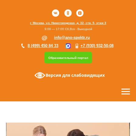
г. Москва, ул. Нижегородская, д. 32, стр. 5, этаж 3
9:00 — 17:00 Сб,Вск - Выходной
info@ano-spektr.ru
8 (499) 450 84 33
+7 (930) 932-50-08
Образовательный портал
Версия для слабовидящих