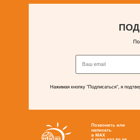
ПОД
По
Нажимая кнопку "Подписаться", я подтве
Позвонить или
написать
в MAX