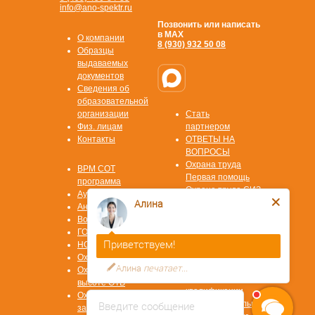
info@ano-spektr.ru
Позвонить или написать
в MAX
О компании
8 (930) 932 50 08
Образцы
выдаваемых
документов
Сведения об
образовательной
организации
Стать
Физ. лицам
партнером
Контакты
ОТВЕТЫ НА
ВОПРОСЫ
Охрана труда
ВРМ СОТ
Первая помощь
программа
Охрана труда СИЗ
Аудит/Аутсорсинг
Алина
Охрана труда
Антитеррор
СУОТ
Воинский учет
Охрана труда
ГОЧС
СОУТ
Приветствуем!
НОК ЦОК
Пожарная
Охрана труда
безопасность
Алина
печатает...
Охрана труда на
Повышение
высоте ОТВ
квалификации
Охрана труда в
Введите сообщение
Профессиональная
замкнутых