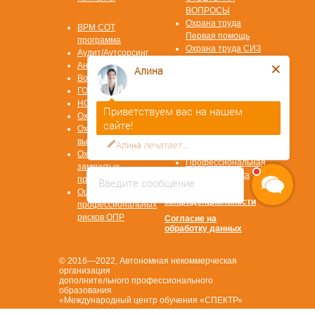
ВОПРОСЫ
Охрана труда
ВРМ СОТ
Первая помощь
программа
Охрана труда СИЗ
Аудит/Аутсорсинг
Охрана труда
Антитеррор
Алина
СУОТ
Воинский учет
Охрана труда
ГОЧС
СОУТ
НОК ЦОК
Приветствуем вас на нашем
Пожарная
Охрана труда
сайте!
безопасность
Охрана труда на
Повышение
высоте ОТВ
Алина
печатает...
квалификации
Охрана труда в
Профессиональная
замкнутых
переподготовка
пространствах ОЗП
Введите сообщение
Полигон
Оценка
Политика
конфиденциальности
профессиональных
рисков ОПР
Согласие на
обработку данных
© 2016—2022, Автономная некоммерческая
организация
дополнительного профессионального
образования
«Международный центр обучения «СПЕКТР»