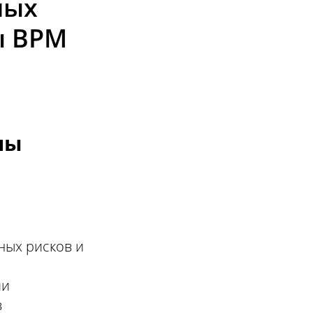
ных
ы ВРМ
мы
ных рисков и
ии
в