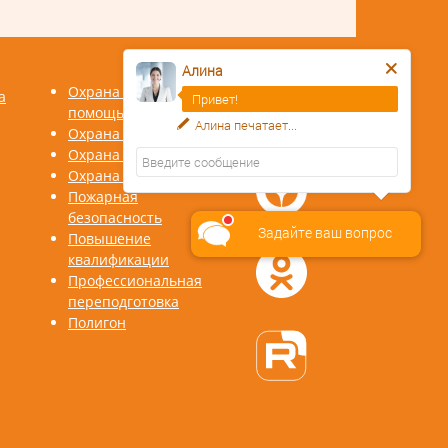
Алина
Охрана труда Первая
а
Привет!
помощь
Алина
печатает...
Охрана труда СИЗ
Охрана труда СУОТ
Охрана труда СОУТ
Пожарная
безопасность
Задайте ваш вопрос
Повышение
квалификации
Профессиональная
переподготовка
Полигон