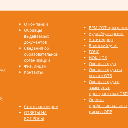
О компании
ВРМ СОТ программ
Образцы
Аудит/Аутсорсинг
выдаваемых
Антитеррор
документов
Воинский учет
Сведения об
ГОЧС
образовательной
НОК ЦОК
организации
Охрана труда
Физ. лицам
Охрана труда на
ва)
Контакты
высоте ОТВ
Охрана труда в
замкнутых
пространствах ОЗП
2,
Оценка
профессиональных
Стать партнером
рисков ОПР
ОТВЕТЫ НА
ВОПРОСЫ