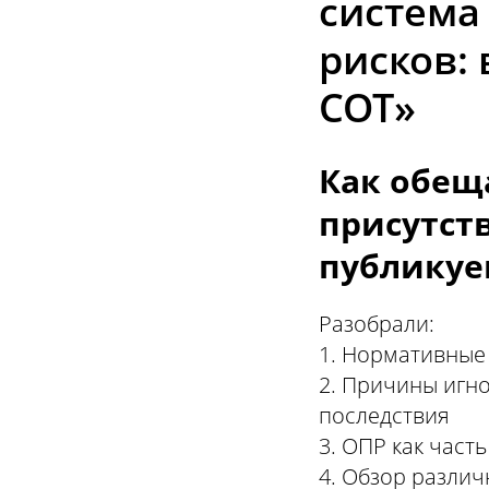
система
рисков:
СОТ»
Как обеща
присутст
публикуе
Разобрали:
1. Нормативные
2. Причины игн
последствия
3. ОПР как част
4. Обзор разли