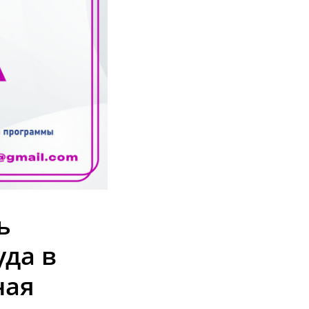
ь
уда в
ная