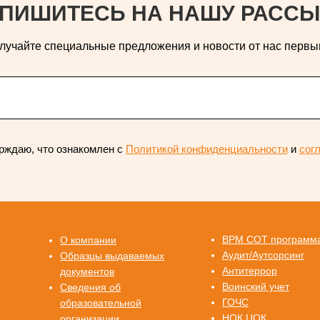
ПИШИТЕСЬ НА НАШУ РАССЫ
лучайте специальные предложения и новости от нас первы
рждаю, что ознакомлен с
Политикой конфиденциальности
и
сог
ВРМ СОТ программ
О компании
Аудит/Аутсорсинг
Образцы выдаваемых
Антитеррор
документов
Воинский учет
Сведения об
ГОЧС
образовательной
НОК ЦОК
организации