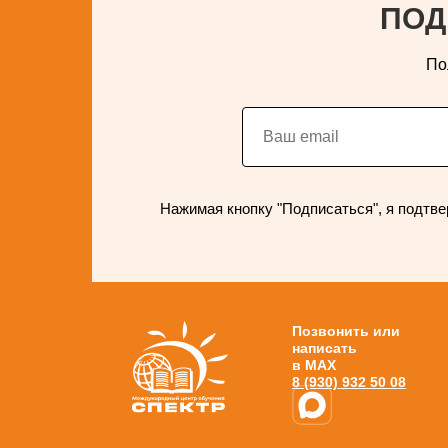
ПОД
По
Нажимая кнопку "Подписаться", я подтве
Позвонить или
написать
в MAX
8 (930) 932 50 08