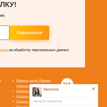
ЛКУ!
ми.
Подписаться
ласен
на обработку персональных данных
а
Охрана труда Первая
помощь
Василиса
Охрана труда СИЗ
Охрана труда СУОТ
Охрана труда СОУТ
Пожарная