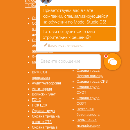
8 (499) 450-84-33
info@ano-spektr.ru
Приветствуем вас в чате
Позвонить или написать
компании, специализирующейся
в MAX
О компании
8 (930) 932 50 08
на обучении по Model Studio CS!
Образцы
выдаваемых
Готовы погрузиться в мир
документов
строительных решений?
Сведения об
Василиса
печатает...
образовательной
Стать
организации
партнером
Физ. лицам
Введите сообщение
ОТВЕТЫ НА
Контакты
ВОПРОСЫ
Охрана труда
ВРМ СОТ
Первая помощь
программа
Охрана труда СИЗ
Аудит/Аутсорсинг
Охрана труда
Антитеррор
СУОТ
Воинский учет
Охрана труда
ГОЧС
СОУТ
НОК ЦОК
Пожарная
Охрана труда
безопасность
Охрана труда на
Повышение
высоте ОТВ
квалификации
Охрана труда в