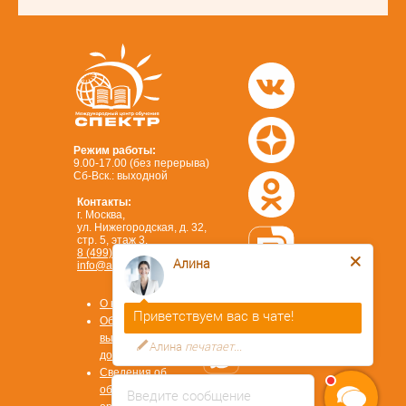
Режим работы:
9.00-17.00 (без перерыва)
Сб-Вск.: выходной
Контакты:
г. Москва,
ул. Нижегородская, д. 32,
стр. 5, этаж 3.
8 (499) 450-84-33
Алина
info@ano-spektr.ru
Позвонить или написать
в MAX
О компании
8 (930) 932 50 08
Приветствуем вас в чате!
Образцы
выдаваемых
Алина
печатает...
документов
Сведения об
образовательной
Введите сообщение
Стать