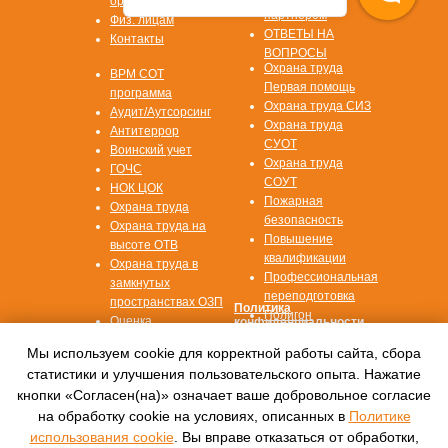
организации
партнером
Физ. лицам
ОТВЕТЫ НА
Контакты
ВОПРОСЫ
Охрана труда
ВРМ СОТ
Первая помощь
программа
Охрана труда СИЗ
Аудит/Аутсорсинг
Охрана труда
Антитеррор
СУОТ
Воинский учет
Охрана труда
ГОЧС
СОУТ
НОК ЦОК
Пожарная
Охрана труда
безопасность
Охрана труда на
Повышение
высоте ОТВ
квалификации
Охрана труда в
Профессиональная
замкнутых
переподготовка
пространствах ОЗП
Политика
Полигон
Оценка
конфиденциальности
профессиональных
Согласие на
Мы используем cookie для корректной работы сайта, сбора
рисков ОПР
обработку данных
статистики и улучшения пользовательского опыта. Нажатие
кнопки «Согласен(на)» означает ваше добровольное согласие
© 2016—2022, Автономная некоммерческая
на обработку cookie на условиях, описанных в
Политике
организация
дополнительного профессионального
использования cookie
. Вы вправе отказаться от обработки,
образования