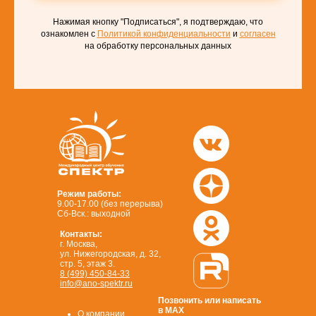
Нажимая кнопку "Подписаться", я подтверждаю, что
ознакомлен с
Политикой конфиденциальности
и
согласен
на обработку персональных данных
Режим работы:
9.00-17.00 (без перерыва)
Сб-Вск.: выходной
Контакты:
г. Москва,
ул. Нижегородская, д. 32,
стр. 5, этаж 3.
8 (499) 450-84-33
info@ano-spektr.ru
Позвонить или написать
в MAX
О компании