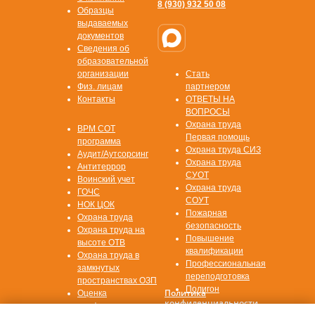
8 (930) 932 50 08
Образцы
выдаваемых
документов
Сведения об
образовательной
организации
Стать
Физ. лицам
партнером
Контакты
ОТВЕТЫ НА
ВОПРОСЫ
Охрана труда
ВРМ СОТ
Первая помощь
программа
Охрана труда СИЗ
Аудит/Аутсорсинг
Охрана труда
Антитеррор
СУОТ
Воинский учет
Охрана труда
ГОЧС
СОУТ
НОК ЦОК
Пожарная
Охрана труда
безопасность
Охрана труда на
Повышение
высоте ОТВ
квалификации
Охрана труда в
Профессиональная
замкнутых
переподготовка
пространствах ОЗП
Полигон
Политика
Оценка
конфиденциальности
профессиональных