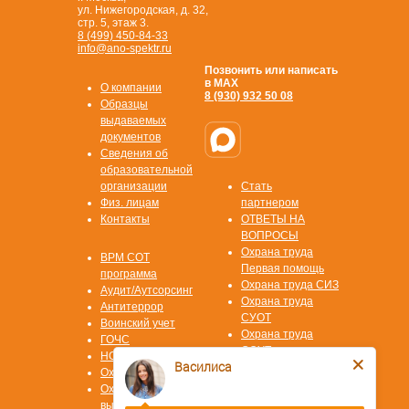
ул. Нижегородская, д. 32,
стр. 5, этаж 3.
8 (499) 450-84-33
info@ano-spektr.ru
Позвонить или написать
в MAX
О компании
8 (930) 932 50 08
Образцы
выдаваемых
документов
Сведения об
образовательной
организации
Стать
Физ. лицам
партнером
Контакты
ОТВЕТЫ НА
ВОПРОСЫ
Охрана труда
ВРМ СОТ
Первая помощь
программа
Охрана труда СИЗ
Аудит/Аутсорсинг
Охрана труда
Антитеррор
СУОТ
Воинский учет
Охрана труда
ГОЧС
СОУТ
НОК ЦОК
Василиса
Пожарная
Охрана труда
безопасность
Охрана труда на
Повышение
высоте ОТВ