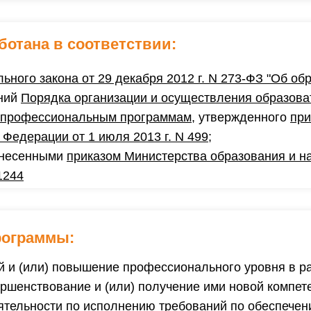
ботана в соответствии:
ьного закона от 29 декабря 2012 г. N 273-ФЗ "Об о
аний
Порядка организации и осуществления образова
 профессиональным программам
, утвержденного
при
 Федерации от 1 июля 2013 г. N 499
;
внесенными
приказом Министерства образования и н
1244
рограммы:
й и (или) повышение профессионального уровня в 
ршенствование и (или) получение ими новой компет
тельности по исполнению требований по обеспечен