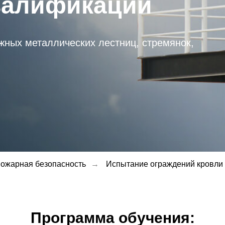
валификации
жных металлических лестниц, стремянок,
ожарная безопасность
→
Испытание ограждений кровли
Программа обучения: