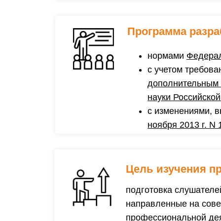
Программа разра
нормами
Федерал
с учетом требов
дополнительным
науки Российской
с изменениями, 
ноября 2013 г. N 
Цель изучения п
подготовка слушателе
направленные на сове
профессиональной дея