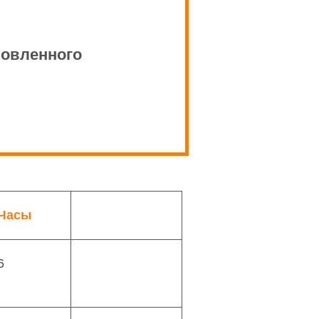
новленного
Часы
6