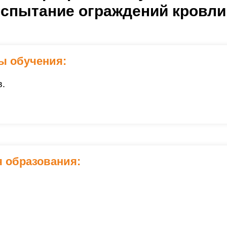
ие ограждений кровли,
нару
ы обучения:
в.
 образования: