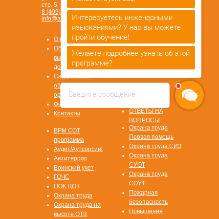
стр. 5, этаж 3.
8 (499) 450-84-33
Интересуетесь инженерными
info@ano-spektr.ru
изысканиями? У нас вы можете
Позвонить или написать
пройти обучение!
в MAX
О компании
8 (930) 932 50 08
Образцы
Желаете подробнее узнать об этой
выдаваемых
программе?
документов
Сведения об
образовательной
Введите сообщение
Стать
организации
партнером
Физ. лицам
ОТВЕТЫ НА
Контакты
ВОПРОСЫ
Охрана труда
ВРМ СОТ
Первая помощь
программа
Охрана труда СИЗ
Аудит/Аутсорсинг
Охрана труда
Антитеррор
СУОТ
Воинский учет
Охрана труда
ГОЧС
СОУТ
НОК ЦОК
Пожарная
Охрана труда
безопасность
Охрана труда на
Повышение
высоте ОТВ