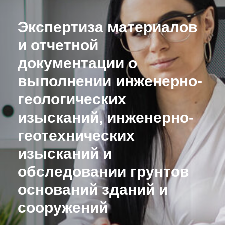
Экспертиза материалов
и отчетной
документации о
выполнении инженерно-
геологических
изысканий, инженерно-
геотехнических
изысканий и
обследовании грунтов
оснований зданий и
сооружений