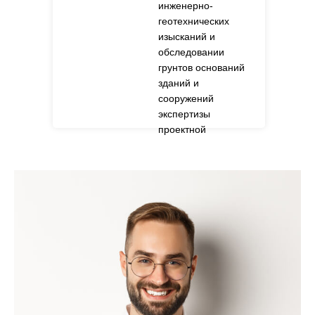
инженерно-
геотехнических
изысканий и
обследовании
грунтов оснований
зданий и
сооружений
экспертизы
проектной
документации в
части мероприятий
по санитарно-
эпидемиологической
безопасности.