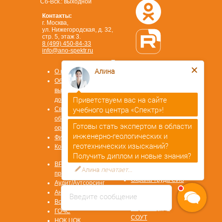
Сб-Вск.: выходной
Контакты:
г. Москва,
ул. Нижегородская, д. 32,
стр. 5, этаж 3.
8 (499) 450-84-33
info@ano-spektr.ru
Позвонить или написать
в MAX
Алина
О компании
8 (930) 932 50 08
Образцы
выдаваемых
Приветствуем вас на сайте
документов
учебного центра «Спектр»!
Сведения об
образовательной
Готовы стать экспертом в области
Стать
организации
инженерно-геологических и
партнером
Физ. лицам
ОТВЕТЫ НА
геотехнических изысканий?
Контакты
ВОПРОСЫ
Получить диплом и новые знания?
Охрана труда
ВРМ СОТ
Алина
печатает...
Первая помощь
программа
Охрана труда СИЗ
Аудит/Аутсорсинг
Охрана труда
Антитеррор
Введите сообщение
СУОТ
Воинский учет
Охрана труда
ГОЧС
СОУТ
НОК ЦОК