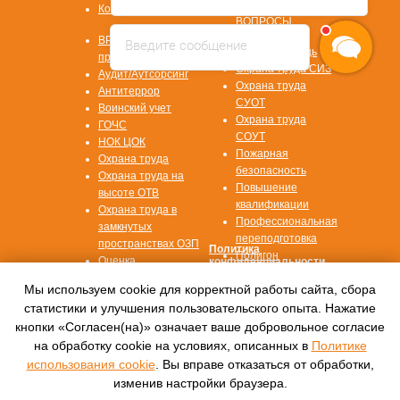
ОТВЕТЫ НА
Контакты
ВОПРОСЫ
Охрана труда
ВРМ СОТ
Введите сообщение
Первая помощь
программа
Охрана труда СИЗ
Аудит/Аутсорсинг
Охрана труда
Антитеррор
СУОТ
Воинский учет
Охрана труда
ГОЧС
СОУТ
НОК ЦОК
Пожарная
Охрана труда
безопасность
Охрана труда на
Повышение
высоте ОТВ
квалификации
Охрана труда в
Профессиональная
замкнутых
переподготовка
пространствах ОЗП
Политика
Полигон
Оценка
конфиденциальности
профессиональных
Согласие на
Мы используем cookie для корректной работы сайта, сбора
рисков ОПР
обработку данных
статистики и улучшения пользовательского опыта. Нажатие
кнопки «Согласен(на)» означает ваше добровольное согласие
© 2016—2022, Автономная некоммерческая
на обработку cookie на условиях, описанных в
Политике
организация
дополнительного профессионального
использования cookie
. Вы вправе отказаться от обработки,
образования
изменив настройки браузера.
«Международный центр обучения «СПЕКТР»