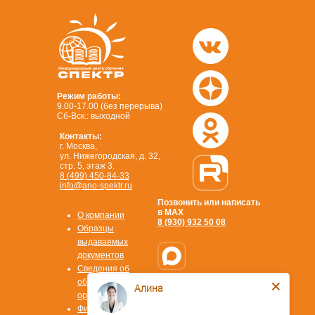
Режим работы:
9.00-17.00 (без перерыва)
Сб-Вск.: выходной
Контакты:
г. Москва,
ул. Нижегородская, д. 32,
стр. 5, этаж 3.
8 (499) 450-84-33
info@ano-spektr.ru
Позвонить или написать
в MAX
О компании
8 (930) 932 50 08
Образцы
выдаваемых
документов
Сведения об
образовательной
Алина
Стать
организации
партнером
Физ. лицам