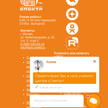
Режим работы:
9.00-17.00 (без перерыва)
Сб-Вск.: выходной
Контакты:
г. Москва,
ул. Нижегородская, д. 32,
стр. 5, этаж 3.
8 (499) 450-84-33
info@ano-spektr.ru
Позвонить или написать
в MAX
О компании
8 (930) 932 50 08
Алина
Образцы
выдаваемых
документов
Приветствуем Вас в чате учебного
Сведения об
центра «Спектр»!
образовательной
Стать
организации
Алина
печатает...
партнером
Физ. лицам
ОТВЕТЫ НА
Контакты
ВОПРОСЫ
Введите сообщение
Охрана труда
ВРМ СОТ
Первая помощь
программа