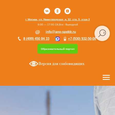
г. Москва, ул. Нижегородская, д. 32, стр. 5, этаж 3
9:00 — 17:00 Сб,Вск - Выходной
info@ano-spektr.ru
8 (499) 450 84 33
+7 (930) 932-50-08
Образовательный портал
Версия для слабовидящих