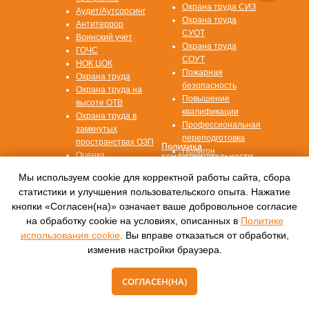
Охрана труда СИЗ
Аудит/Аутсорсинг
Охрана труда
Антитеррор
СУОТ
Воинский учет
Охрана труда
ГОЧС
СОУТ
НОК ЦОК
Пожарная
Охрана труда
безопасность
Охрана труда на
Повышение
высоте ОТВ
квалификации
Охрана труда в
Профессиональная
замкнутых
переподготовка
пространствах ОЗП
Политика
Полигон
конфиденциальности
Оценка
профессиональных
Согласие на
Мы используем cookie для корректной работы сайта, сбора
обработку данных
рисков ОПР
статистики и улучшения пользовательского опыта. Нажатие
кнопки «Согласен(на)» означает ваше добровольное согласие
© 2016—2022, Автономная некоммерческая
на обработку cookie на условиях, описанных в
Политике
организация
дополнительного профессионального
использования cookie
. Вы вправе отказаться от обработки,
образования
изменив настройки браузера.
«Международный центр обучения «СПЕКТР»
СОГЛАСЕН(НА)
Tilda
Made on