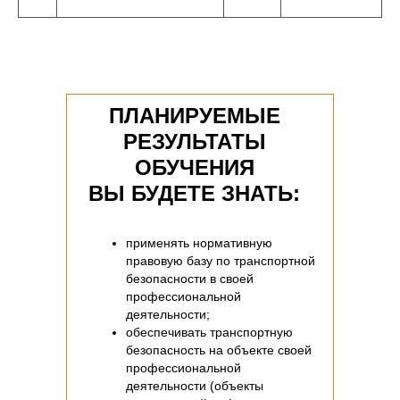
должностных лиц,
ответственных за
техническое состояние
автотранспортных средств
и прицепов перед
выпуском автомобилей на
ПЛАНИРУЕМЫЕ
линию, возвращающихся
РЕЗУЛЬТАТЫ
на места стоянок с линии,
ОБУЧЕНИЯ
а также после
технического
ВЫ БУДЕТЕ ЗНАТЬ:
обслуживания и ремонта в
соответствии с приказом
Министерства транспорта
применять нормативную
правовую базу по транспортной
Российской Федерации №
безопасности в своей
282 от 31.07.2020 г.
профессиональной
деятельности;
обеспечивать транспортную
безопасность на объекте своей
профессиональной
деятельности (объекты