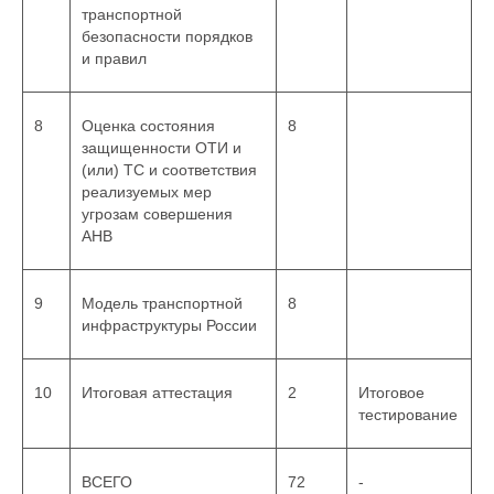
транспортной
безопасности порядков
и правил
8
Оценка состояния
8
защищенности ОТИ и
(или) ТС и соответствия
реализуемых мер
угрозам совершения
АНВ
9
Модель транспортной
8
инфраструктуры России
Цель обучения:
10
Итоговая аттестация
2
Итоговое
дать слушателям
тестирование
необходимый уровень
знаний, умений и навыков,
повысить квалификацию
ВСЕГО
72
-