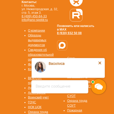
Контакты:
г. Москва,
ул. Нижегородская, д. 32,
стр. 5, этаж 3.
8 (499) 450-84-33
info@ano-spektr.ru
Позвонить или написать
в MAX
О компании
8 (930) 932 50 08
Образцы
выдаваемых
документов
Сведения об
образовательной
Стать
организации
Василиса
партнером
Физ. лицам
ОТВЕТЫ НА
Контакты
ВОПРОСЫ
Охрана труда
ВРМ СОТ
Первая помощь
программа
Введите сообщение
Охрана труда СИЗ
Аудит/Аутсорсинг
Охрана труда
Антитеррор
СУОТ
Воинский учет
Охрана труда
ГОЧС
СОУТ
НОК ЦОК
Пожарная
Охрана труда