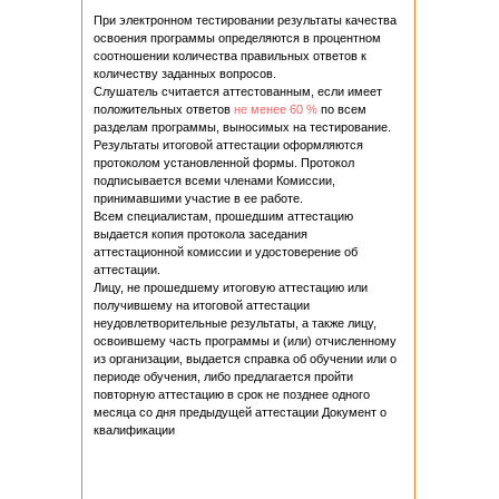
При электронном тестировании результаты качества
освоения программы определяются в процентном
соотношении количества правильных ответов к
количеству заданных вопросов.
Слушатель считается аттестованным, если имеет
положительных ответов
не менее 60 %
по всем
разделам программы, выносимых на тестирование.
Результаты итоговой аттестации оформляются
протоколом установленной формы. Протокол
подписывается всеми членами Комиссии,
принимавшими участие в ее работе.
Всем специалистам, прошедшим аттестацию
выдается копия протокола заседания
аттестационной комиссии и удостоверение об
аттестации.
Лицу, не прошедшему итоговую аттестацию или
получившему на итоговой аттестации
неудовлетворительные результаты, а также лицу,
освоившему часть программы и (или) отчисленному
из организации, выдается справка об обучении или о
периоде обучения, либо предлагается пройти
повторную аттестацию в срок не позднее одного
месяца со дня предыдущей аттестации Документ о
квалификации