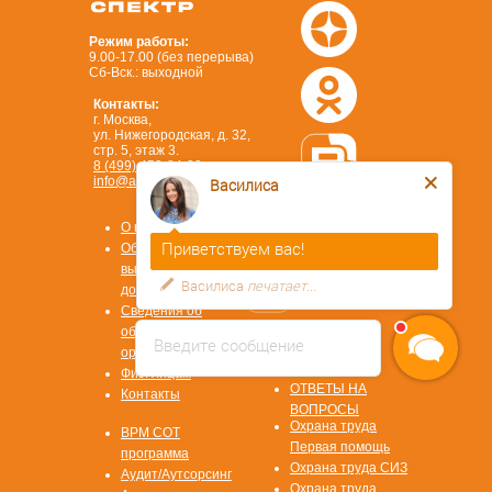
Режим работы:
9.00-17.00 (без перерыва)
Сб-Вск.: выходной
Контакты:
г. Москва,
ул. Нижегородская, д. 32,
стр. 5, этаж 3.
8 (499) 450-84-33
info@ano-spektr.ru
Василиса
Позвонить или написать
в MAX
О компании
8 (930) 932 50 08
Приветствуем вас!
Образцы
выдаваемых
Василиса
печатает...
документов
Сведения об
образовательной
Введите сообщение
Стать
организации
партнером
Физ. лицам
ОТВЕТЫ НА
Контакты
ВОПРОСЫ
Охрана труда
ВРМ СОТ
Первая помощь
программа
Охрана труда СИЗ
Аудит/Аутсорсинг
Охрана труда