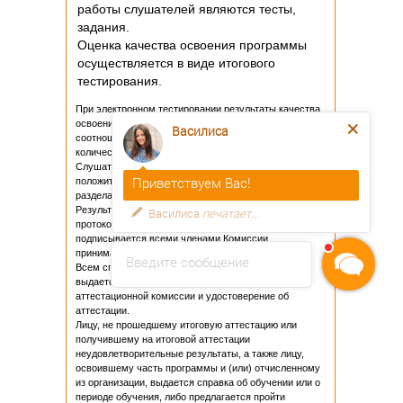
работы слушателей являются тесты,
задания.
Оценка качества освоения программы
осуществляется в виде итогового
тестирования.
При электронном тестировании результаты качества
освоения программы определяются в процентном
Василиса
соотношении количества правильных ответов к
количеству заданных вопросов.
Слушатель считается аттестованным, если имеет
Приветствуем Вас!
положительных ответов
не менее 60 %
по всем
разделам программы, выносимых на тестирование.
Результаты итоговой аттестации оформляются
Василиса
печатает...
протоколом установленной формы. Протокол
подписывается всеми членами Комиссии,
принимавшими участие в ее работе.
Введите сообщение
Всем специалистам, прошедшим аттестацию
выдается копия протокола заседания
аттестационной комиссии и удостоверение об
аттестации.
Лицу, не прошедшему итоговую аттестацию или
получившему на итоговой аттестации
неудовлетворительные результаты, а также лицу,
освоившему часть программы и (или) отчисленному
из организации, выдается справка об обучении или о
периоде обучения, либо предлагается пройти