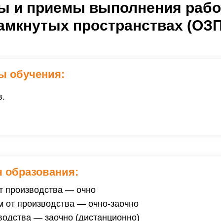
ды
и приемы выполнения рабо
амкнутых пространствах (ОЗП
ы обучения:
в.
 образования:
т производства — очно
 от производства — очно-заочно
водства — заочно (дистанционно)