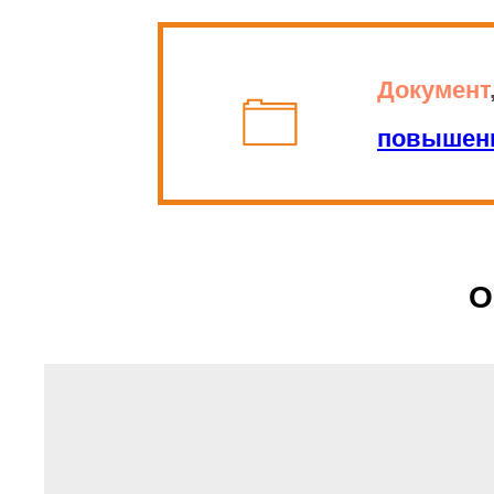
Документ
повышени
О