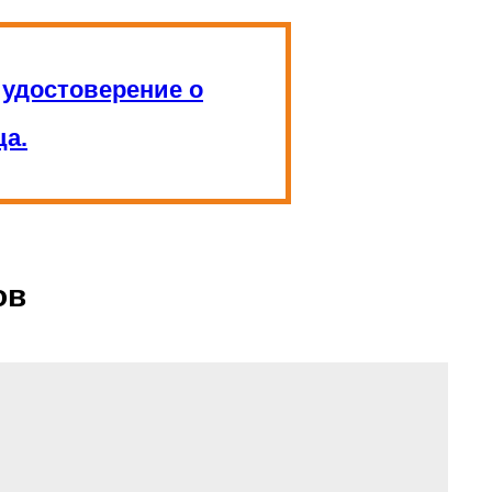
:
удостоверение о
а.
ов