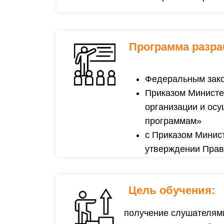
Программа
разра
Федеральным зако
Приказом Министер
организации и ос
программам»
с Приказом Минист
утверждении Прави
Цель обучения:
получение слушателями