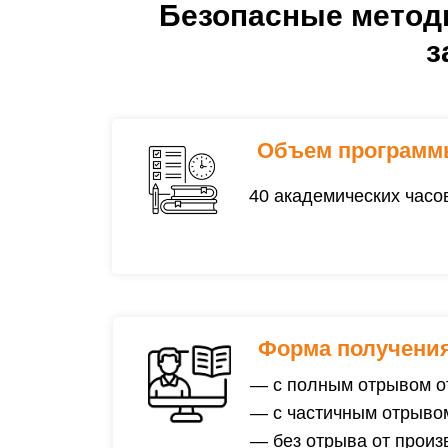
Безопасные мето
з
Объем программ
40 академических часо
Форма получения
— с полным отрывом о
— с частичным отрывом
— без отрыва от произ