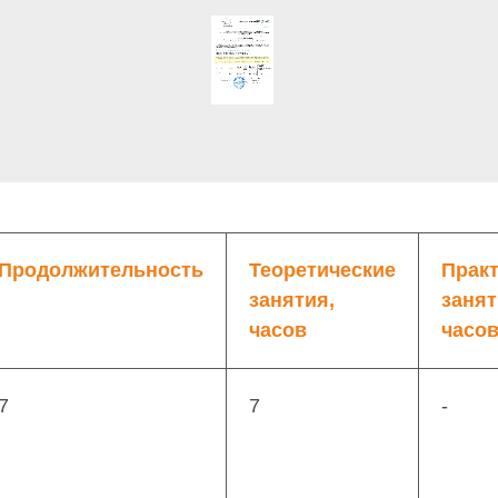
Продолжительность
Теоретические
Прак
занятия,
занят
часов
часо
7
7
-