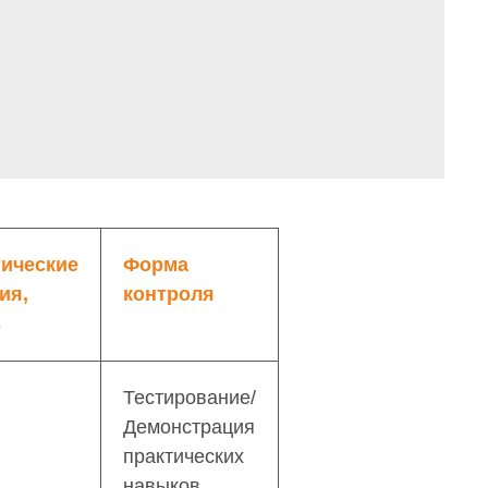
тические
Форма
ия,
контроля
в
Тестирование/
Демонстрация
практических
навыков