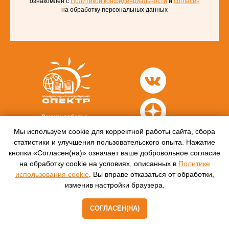
ознакомлен с
Политикой конфиденциальности
и
согласен
на обработку персональных данных
Режим работы:
9.00-17.00 (без перерыва)
Мы используем cookie для корректной работы сайта, сбора
Сб-Вск.: выходной
статистики и улучшения пользовательского опыта. Нажатие
Контакты:
кнопки «Согласен(на)» означает ваше добровольное согласие
г. Москва,
ул. Нижегородская, д. 32,
на обработку cookie на условиях, описанных в
Политике
стр. 5, этаж 3.
использования cookie
. Вы вправе отказаться от обработки,
8 (499) 450-84-33
info@ano-spektr.ru
изменив настройки браузера.
Позвонить или написать
в MAX
О компании
СОГЛАСЕН(НА)
8 (930) 932 50 08
Образцы
выдаваемых