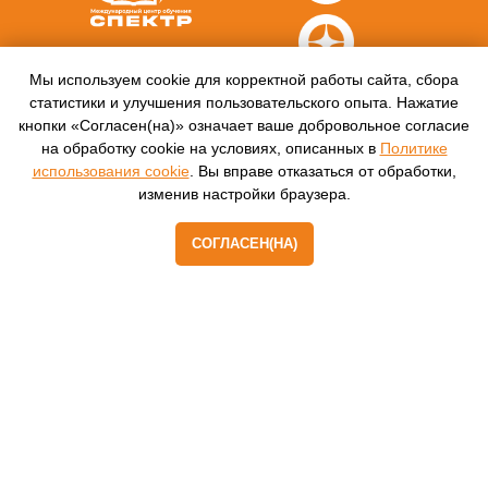
Режим работы:
9.00-17.00 (без перерыва)
Мы используем cookie для корректной работы сайта, сбора
Сб-Вск.: выходной
статистики и улучшения пользовательского опыта. Нажатие
Контакты:
кнопки «Согласен(на)» означает ваше добровольное согласие
г. Москва,
на обработку cookie на условиях, описанных в
Политике
ул. Нижегородская, д. 32,
стр. 5, этаж 3.
использования cookie
. Вы вправе отказаться от обработки,
8 (499) 450-84-33
изменив настройки браузера.
info@ano-spektr.ru
Позвонить или написать
в MAX
О компании
СОГЛАСЕН(НА)
8 (930) 932 50 08
Образцы
выдаваемых
документов
Сведения об
образовательной
Стать
организации
партнером
Физ. лицам
ОТВЕТЫ НА
Контакты
ВОПРОСЫ
Охрана труда
ВРМ СОТ
Первая помощь
программа
Охрана труда СИЗ
Аудит/Аутсорсинг