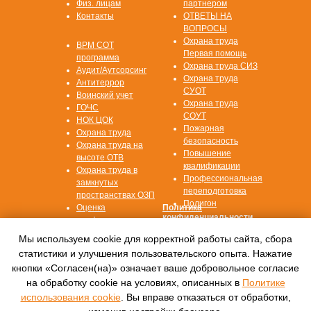
Физ. лицам
партнером
Контакты
ОТВЕТЫ НА
ВОПРОСЫ
Охрана труда
ВРМ СОТ
Первая помощь
программа
Охрана труда СИЗ
Аудит/Аутсорсинг
Охрана труда
Антитеррор
СУОТ
Воинский учет
Охрана труда
ГОЧС
СОУТ
НОК ЦОК
Пожарная
Охрана труда
безопасность
Охрана труда на
Повышение
высоте ОТВ
квалификации
Охрана труда в
Профессиональная
замкнутых
переподготовка
пространствах ОЗП
Полигон
Оценка
Политика
конфиденциальности
профессиональных
рисков ОПР
Согласие на
Мы используем cookie для корректной работы сайта, сбора
обработку данных
статистики и улучшения пользовательского опыта. Нажатие
кнопки «Согласен(на)» означает ваше добровольное согласие
© 2016—2022, Автономная некоммерческая
на обработку cookie на условиях, описанных в
Политике
организация
дополнительного профессионального
использования cookie
. Вы вправе отказаться от обработки,
образования