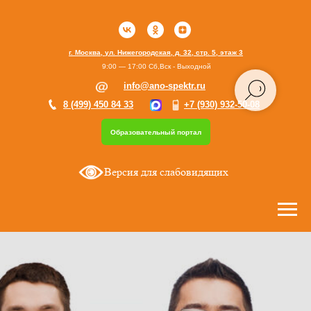
г. Москва, ул. Нижегородская, д. 32, стр. 5, этаж 3
9:00 — 17:00 Сб,Вск - Выходной
info@ano-spektr.ru
8 (499) 450 84 33
+7 (930) 932-50-08
Образовательный портал
Версия для слабовидящих