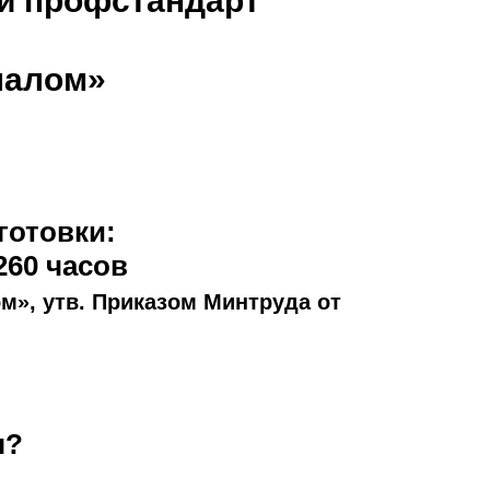
ый профстандарт
налом»
готовки:
260 часов
м», утв. Приказом Минтруда от
я?