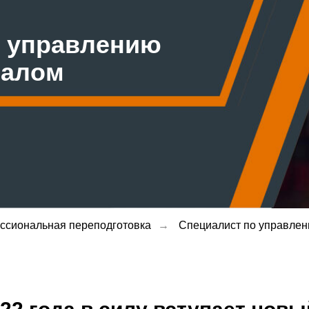
о управлению
налом
ссиональная переподготовка
→
Специалист по управле