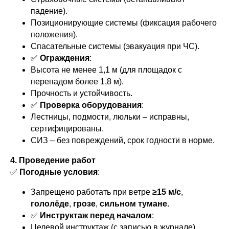
падение).
Позиционирующие системы (фиксация рабочего
положения).
Спасательные системы (эвакуация при ЧС).
✅
Ограждения
:
Высота не менее 1,1 м (для площадок с
перепадом более 1,8 м).
Прочность и устойчивость.
✅
Проверка оборудования
:
Лестницы, подмости, люльки – исправны,
сертифицированы.
СИЗ – без повреждений, срок годности в норме.
4. Проведение работ
✅
Погодные условия
:
Запрещено работать при ветре
≥15 м/с
,
гололёде
,
грозе
,
сильном тумане
.
✅
Инструктаж перед началом
:
Целевой инструктаж (с записью в журнале).